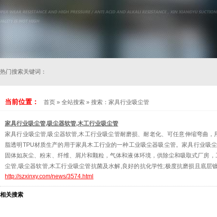
热门搜索关键词：
当前位置：
首页
»
全站搜索
» 搜索：家具行业吸尘管
家具行业吸尘管,吸尘器软管,木工行业吸尘管
家具行业吸尘管,吸尘器软管,木工行业吸尘管耐磨损、耐老化、可任意伸缩弯曲
脂透明TPU材质生产的用于家具木工行业的一种工业吸尘器吸尘管。家具行业吸尘
固体如灰尘、粉末、纤维、屑片和颗粒，气体和液体环境，供除尘和吸取式厂房，
尘管,吸尘器软管,木工行业吸尘管抗菌及水解,良好的抗化学性;极度抗磨损且底层
http://szxinxy.com/news/3574.html
缩，高的轴强度，非常流畅物质，卫生级符合，弯曲半径约
相关搜索