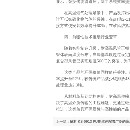
显示，替换传统管道后，除尘系统效率提升
在高温烟气处理场景中，产品发挥出
计可抵御硫化物气体的侵蚀，在pH值2-
接方式使安装效率提升60%，在鼓风炉
四、前瞻性技术推动行业变革
随着智能制造升级，耐高温风管正朝
管体表面温度分布，当局部温度超过设定
复合型风管已实现耐温500℃的突破，
这类产品的环保价值同样值得关注。
率提升至92%，较传统产品减少碳排放4
处理量达2.3吨。
从材料革新到结构创新，耐高温伸缩
决了高温介质传输的工程难题，更通过轻
推进，这类兼具环保属性与高性能的产品，
上一篇：
解析 KS-0913 PU钢丝伸缩管广泛的