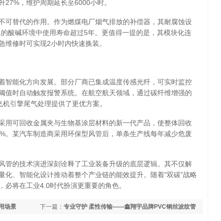
27%，维护周期延长至6000小时。
不可替代的作用。作为燃煤电厂烟气排放的补偿器，其耐腐蚀设
11的酸碱环境中使用寿命超过5年。更值得一提的是，其模块化连
紧急维修时可实现2小时内快速换装。
着智能化方向发展。部分厂商已集成温度传感光纤，可实时监控
阈值时自动触发报警系统。在航空航天领域，通过碳纤维增强的
为飞机引擎尾气处理提供了更优方案。
采用可回收金属夹与生物基涂层材料的新一代产品，使整体回收
3%。某汽车制造商采用环保型风管后，单条生产线每年减少危废
风管的技术演进深刻诠释了工业装备升级的底层逻辑。其不仅解
量化、智能化设计推动着整个产业链的能效提升。随着"双碳"战略
必将在工业4.0时代扮演更重要的角色。
应用场景
下一篇：
专业守护 柔性传输——鑫翔宇品牌PVC钢丝波纹管