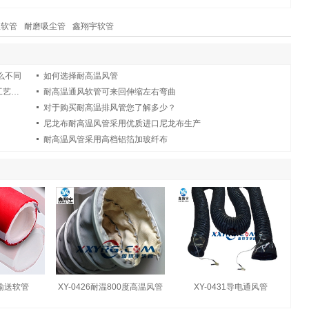
尘软管
耐磨吸尘管
鑫翔宇软管
么不同
如何选择耐高温风管
价格不是硬道理，耐450度夹布伸缩高温风管工艺和材料很重要
耐高温通风软管可来回伸缩左右弯曲
对于购买耐高温排风管您了解多少？
尼龙布耐高温风管采用优质进口尼龙布生产
耐高温风管采用高档铝箔加玻纤布
级输送软管
XY-0426耐温800度高温风管
XY-0431导电通风管