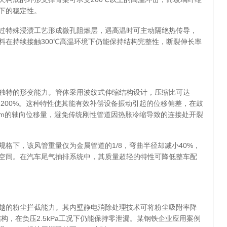
下的稳定性。
过特殊浸渍工艺形成微孔阻燃层，遇高温时可主动隔绝热传导，
料在持续接触300℃高温环境下仍能保持结构完整性，断裂伸长率
独特的形变能力。管体采用波纹式伸缩结构设计，压缩比可达
寸的200%。这种特性使其能有效补偿设备振动引起的位移偏差，在鼓
mm的轴向位移量，避免传统刚性管道因热胀冷缩导致的连接处开裂
格下，该风管重量仅为金属管道的1/8，弯曲半径却减小40%，
空间。在汽车尾气抽排系统中，其质量超轻的特性可降低整车配
越的粉尘拦截能力。其内壁静电消除处理技术可将粉尘吸附率降
封结构，在负压2.5kPa工况下仍能保持零泄漏。某钢铁企业应用案例