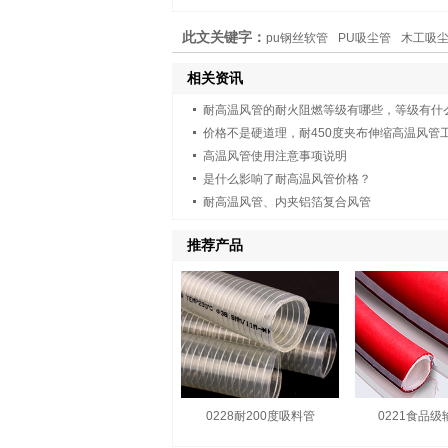
此文关键字：
pu钢丝软管
PU吸尘管
木工吸
相关资讯
耐高温风管的耐火阻燃等级有哪些，等级有什
高温风管使用注意事项说明
是什么影响了耐高温风管价格？
耐高温风管、内夹铝箔复合风管
推荐产品
0228耐200度吸料管
0221食品