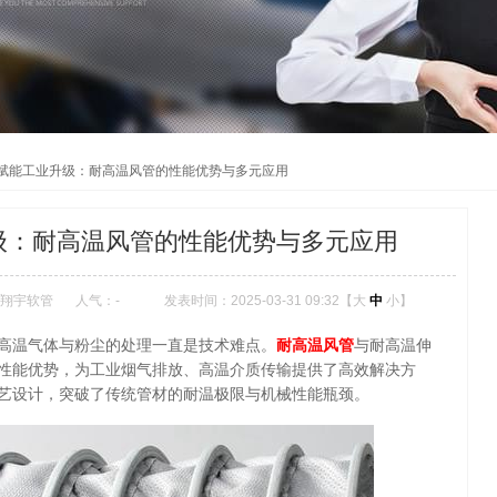
赋能工业升级：耐高温风管的性能优势与多元应用
级：耐高温风管的性能优势与多元应用
翔宇软管
人气：
-
发表时间：2025-03-31 09:32【
大
中
小
】
高温气体与粉尘的处理一直是技术难点。
耐高温风管
与耐高温伸
性能优势，为工业烟气排放、高温介质传输提供了高效解决方
艺设计，突破了传统管材的耐温极限与机械性能瓶颈。