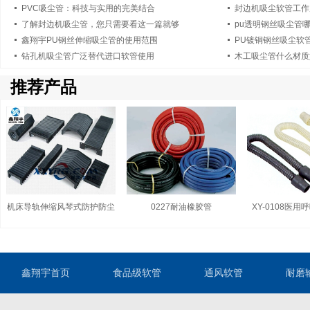
PVC吸尘管：科技与实用的完美结合
封边机吸尘软管工作
了解封边机吸尘管，您只需要看这一篇就够
pu透明钢丝吸尘管
鑫翔宇PU钢丝伸缩吸尘管的使用范围
PU镀铜钢丝吸尘软
钻孔机吸尘管广泛替代进口软管使用
木工吸尘管什么材质
推荐产品
机床导轨伸缩风琴式防护防尘
0227耐油橡胶管
XY-0108医
罩
鑫翔宇首页
食品级软管
通风软管
耐磨