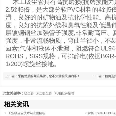
木工吸尘管具有高抗磨损(抗磨损能力
2.5到5倍，是大部分软PVC材料的4到5
滑，良好的耐矿物油及抗化学性能。高
度，良好的抗紫外线和臭氧性能及低温伸
层镀铜钢丝加强管子强度,非常耐高压、
强度，非常流畅物质，弯曲半径小，不
卤素;气体和液体不泄漏，阻燃符合UL94
ROHS，SGS规格，可排静电(依据BGR-132
1/200)螺旋丝接地。
上一篇：
采购优质的高温风管，您不知道的关键内幕！
下一篇：
如何选
此文关键字：
吸尘管
木工吸尘管
PU钢丝伸缩管
相关资讯
工业吸尘管技术与应用解析
解析 KS-0913 