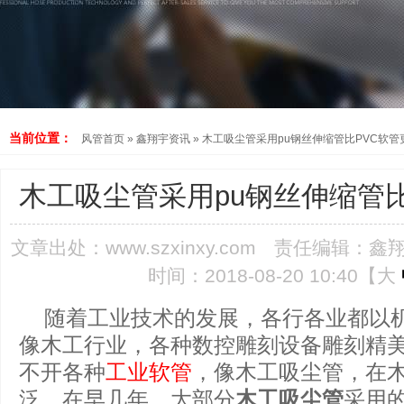
当前位置：
风管首页
»
鑫翔宇资讯
»
木工吸尘管采用pu钢丝伸缩管比PVC软管
木工吸尘管采用pu钢丝伸缩管
文章出处：
www.szxinxy.com
责任编辑：鑫
时间：2018-08-20 10:40【
大
随着工业技术的发展，各行各业都以
像木工行业，各种数控雕刻设备雕刻精
不开各种
工业软管
，像木工吸尘管，在
泛。在早几年，大部分
木工吸尘管
采用