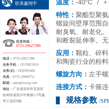
温度：
-40°C /
联系鑫翔宇
特性：
聚酯型聚氨
螺旋间壁厚范围自0
耐臭氧、耐老化。
和断裂延伸率。无
批发热线：
0755-29627380
应用：
颗粒、碎料
电话：
0755-29627380
和陶瓷行业的粉
业务手机：
13570823919
业务QQ：
1820305406
螺旋方向：
左手螺
传真：
0755-29909751
邮箱：
sales@xxyrg.com
连接方式：
卡箍连
地址：
广东省深圳市宝安区
松岗街道燕川牛角路5-3号越
规格参数
▊
/SP
华工业区B栋