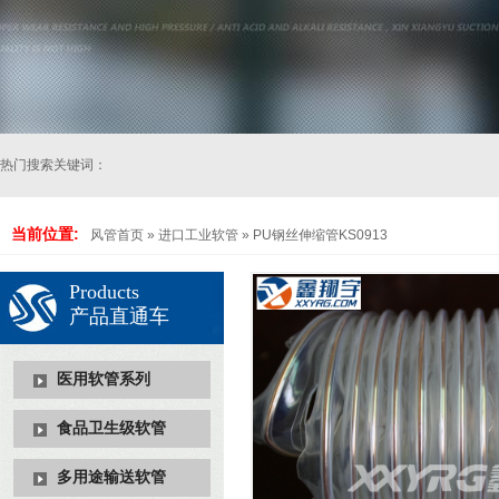
热门搜索关键词：
当前位置:
风管首页
»
进口工业软管
»
PU钢丝伸缩管KS0913
Products
产品直通车
医用软管系列
食品卫生级软管
多用途输送软管