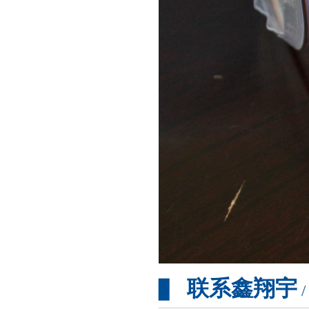
联系鑫翔宇
▊
/