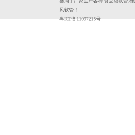
鑫翔宇厂家生产各种
食品级软管
,
硅
风软管
！
粤ICP备11097215号