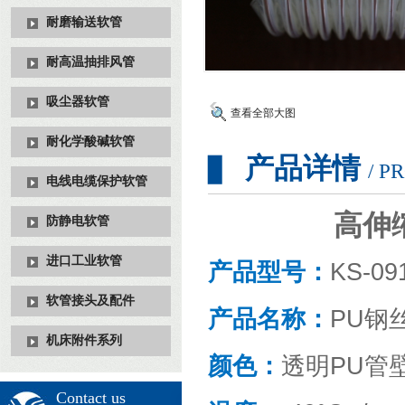
耐磨输送软管
耐高温抽排风管
吸尘器软管
查看全部大图
耐化学酸碱软管
产品详情
▊
/ P
电线电缆保护软管
高伸
防静电软管
进口工业软管
产品型号：
KS-0
软管接头及配件
产品名称：
PU钢
机床附件系列
颜色：
透明PU管
Contact us